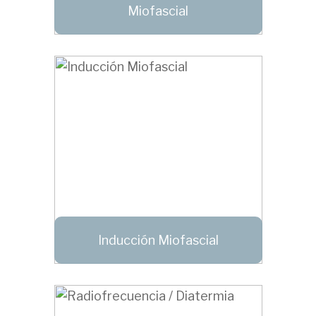
Miofascial
Inducción Miofascial